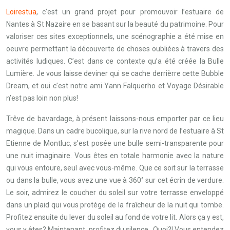
Loirestua
, c’est un grand projet pour promouvoir l’estuaire de
Nantes à St Nazaire en se basant sur la beauté du patrimoine. Pour
valoriser ces sites exceptionnels, une scénographie a été mise en
oeuvre permettant la découverte de choses oubliées à travers des
activités ludiques. C’est dans ce contexte qu’a été créée la Bulle
Lumière. Je vous laisse deviner qui se cache derrièrre cette Bubble
Dream, et oui c’est notre ami Yann Falquerho et Voyage Désirable
n’est pas loin non plus!
Trêve de bavardage, à présent laissons-nous emporter par ce lieu
magique. Dans un cadre bucolique, sur la rive nord de l’estuaire à St
Etienne de Montluc, s’est posée une bulle semi-transparente pour
une nuit imaginaire. Vous êtes en totale harmonie avec la nature
qui vous entoure, seul avec vous-même. Que ce soit sur la terrasse
ou dans la bulle, vous avez une vue à 360° sur cet écrin de verdure.
Le soir, admirez le coucher du soleil sur votre terrasse enveloppé
dans un plaid qui vous protège de la fraîcheur de la nuit qui tombe.
Profitez ensuite du lever du soleil au fond de votre lit. Alors ça y est,
vous y êtes? Maintenant, profitez du silence…Quoi?! Vous entendez